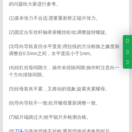
的问题给大家进行参考。
(1)基本张力不合适;需要重新矫正锯片张力。
(2)固定台车丝杆轴承座螺丝松动;调整旋转螺旋。
(3)导向导轨直径水平度差;用拉线的方法检验之嫌度病
调整在0.5mm之间，水平度应小于1mm。
(4)丝杠丝母间隙大，操作未排除间隙;操作时注意向一
个方向排除间隙。
(5)丝母装夹不紧，又摇动的现象;旋紧夹紧螺母。
(6)导向导轮不一致;松开螺母重新调整一致。
(7)锯片端跳过大;校平锯片并检测合格。
(8)
刀头
与基体焊接不对称;重新焊接或者换新锯片。