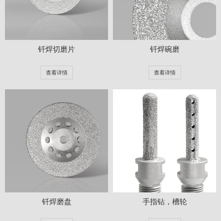
钎焊切磨片
钎焊碗磨
查看详情
查看详情
钎焊磨盘
手指钻，槽轮